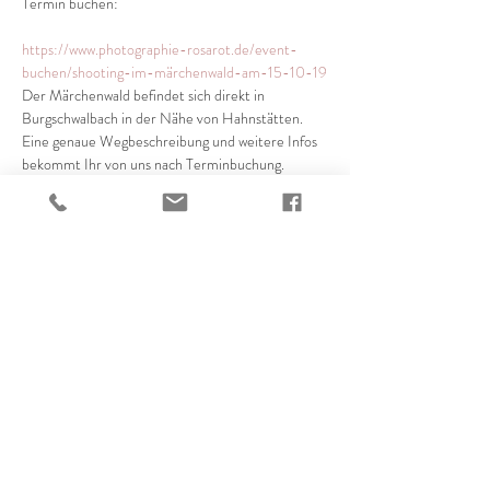
https://www.photographie-rosarot.de/event-
buchen/shooting-im-märchenwald-am-15-10-19
Der Märchenwald befindet sich direkt in 
Burgschwalbach in der Nähe von Hahnstätten. 
Eine genaue Wegbeschreibung und weitere Infos 
Wir freuen uns auf einen Tag mit Euch im 
Märchenwald, auf zahlreiche Bilder und jede 
Menge Spiel & Spass!
Diese Veranstaltung teilen