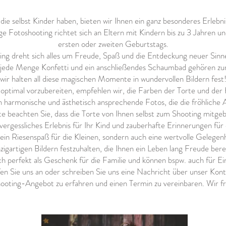
 die selbst Kinder haben, bieten wir Ihnen ein ganz besonderes Erlebni
 Fotoshooting richtet sich an Eltern mit Kindern bis zu 3 Jahren und 
ersten oder zweiten Geburtstags.
 dreht sich alles um Freude, Spaß und die Entdeckung neuer Sinnes
, jede Menge Konfetti und ein anschließendes Schaumbad gehören zu
wir halten all diese magischen Momente in wundervollen Bildern fest
timal vorzubereiten, empfehlen wir, die Farben der Torte und der K
harmonische und ästhetisch ansprechende Fotos, die die fröhliche 
te beachten Sie, dass die Torte von Ihnen selbst zum Shooting mitg
ergessliches Erlebnis für Ihr Kind und zauberhafte Erinnerungen für 
in Riesenspaß für die Kleinen, sondern auch eine wertvolle Gelegen
nzigartigen Bildern festzuhalten, die Ihnen ein Leben lang Freude ber
ich perfekt als Geschenk für die Familie und können bspw. auch für E
n Sie uns an oder schreiben Sie uns eine Nachricht über unser Kon
ting-Angebot zu erfahren und einen Termin zu vereinbaren. Wir fre