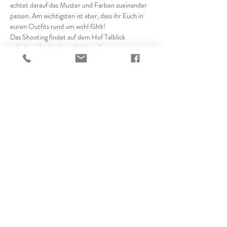
achtet darauf das Muster und Farben zueinander 
passen. Am wichtigsten ist aber, dass ihr Euch in 
euren Outfits rund um wohl fühlt! 
Das Shooting findet auf dem Hof Talblick 
zwischen Netzbach und Hahnstätten statt.
 Der Ausweichtermin bei schlechtem Wetter wird 
spontan bekannt gegeben!
Diese Veranstaltung teilen
Office:
06438 4090401
Mobil:
0177 8934261
E-Mail:
info@photographie-rosarot.de
Fotograf in Limburg a.d. Lahn, Gießen, Wetzlar, Frankfurt,
Hessen & ganz Deutschland